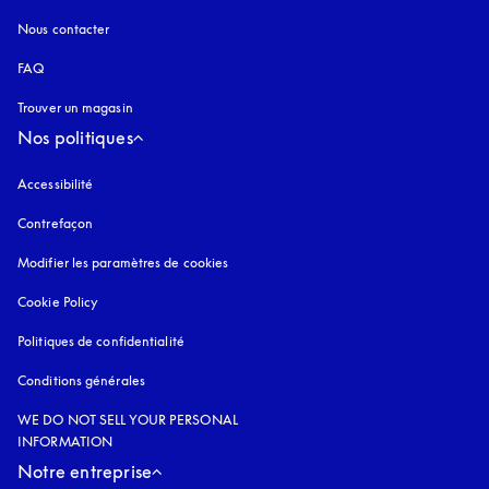
Nous contacter
FAQ
Trouver un magasin
Nos politiques
Accessibilité
s’ouvre dans un nouvel onglet
Contrefaçon
s’ouvre dans un nouvel onglet
Modifier les paramètres de cookies
Cookie Policy
s’ouvre dans un nouvel onglet
Politiques de confidentialité
s’ouvre dans un nouvel onglet
Conditions générales
WE DO NOT SELL YOUR PERSONAL
INFORMATION
Notre entreprise