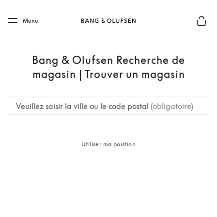
Skip to main content
Skip to main footer
Menu
Le mod
Bang & Olufsen Recherche de
magasin | Trouver un magasin
Veuillez saisir la ville ou le code postal
(obligatoire)
Utiliser ma position
s’ouvre dans un nouvel onglet