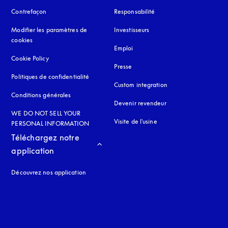
Contrefaçon
s’ouvre dans un nouvel onglet
Responsabilité
Modifier les paramètres de
Investisseurs
cookies
Emploi
Cookie Policy
s’ouvre dans un nouvel onglet
Presse
Politiques de confidentialité
s’ouvre dans un nouvel onglet
Custom integration
Conditions générales
Devenir revendeur
WE DO NOT SELL YOUR
Visite de l'usine
PERSONAL INFORMATION
Téléchargez notre 
application
Découvrez nos application
 onglet