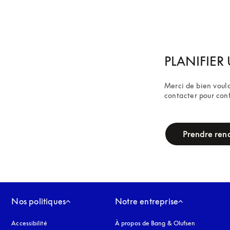
PLANIFIER 
Merci de bien voulo
contacter pour con
campaign-form
Prendre ren
Nos politiques
Notre entreprise
Accessibilité
s’ouvre dans un nouvel onglet
À propos de Bang & Olufsen