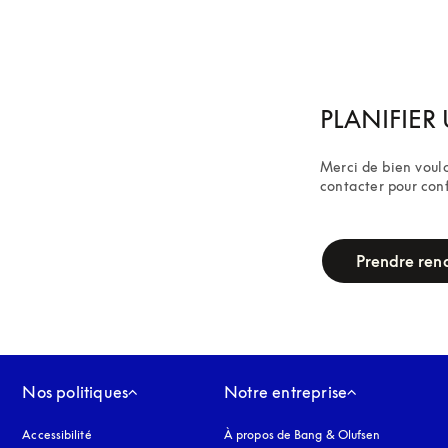
PLANIFIER 
Merci de bien voulo
contacter pour con
campaign-form
Prendre ren
Nos politiques
Notre entreprise
Accessibilité
s’ouvre dans un nouvel onglet
À propos de Bang & Olufsen