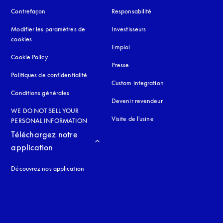
Contrefaçon
s’ouvre dans un nouvel onglet
Responsabilité
Modifier les paramètres de
Investisseurs
cookies
Emploi
Cookie Policy
s’ouvre dans un nouvel onglet
Presse
Politiques de confidentialité
s’ouvre dans un nouvel onglet
Custom integration
Conditions générales
Devenir revendeur
WE DO NOT SELL YOUR
Visite de l'usine
PERSONAL INFORMATION
Téléchargez notre 
application
Découvrez nos application
 onglet