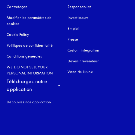
Contrefaçon
s’ouvre dans un nouvel onglet
Responsabilité
Modifier les paramètres de
Investisseurs
cookies
Emploi
Cookie Policy
s’ouvre dans un nouvel onglet
Presse
Politiques de confidentialité
s’ouvre dans un nouvel onglet
Custom integration
Conditions générales
Devenir revendeur
WE DO NOT SELL YOUR
Visite de l'usine
PERSONAL INFORMATION
Téléchargez notre 
application
Découvrez nos application
 onglet