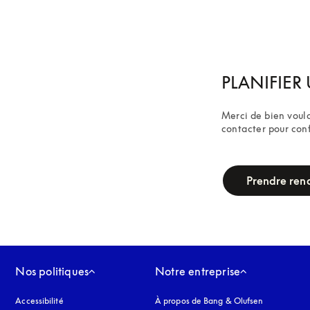
PLANIFIER 
Merci de bien voulo
contacter pour con
campaign-form
Prendre ren
Nos politiques
Notre entreprise
Accessibilité
s’ouvre dans un nouvel onglet
À propos de Bang & Olufsen