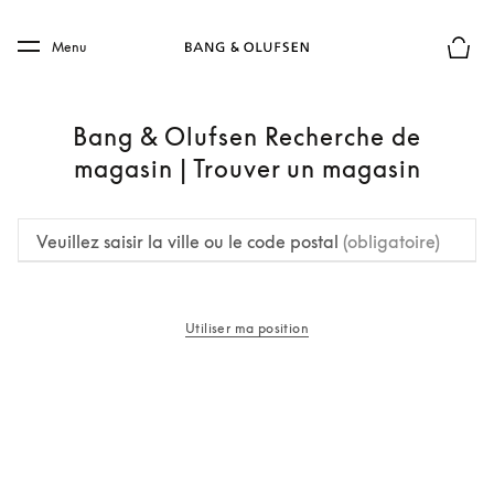
Skip to main content
Skip to main footer
Menu
Le mod
Bang & Olufsen Recherche de
magasin | Trouver un magasin
Veuillez saisir la ville ou le code postal
(obligatoire)
Utiliser ma position
s’ouvre dans un nouvel onglet