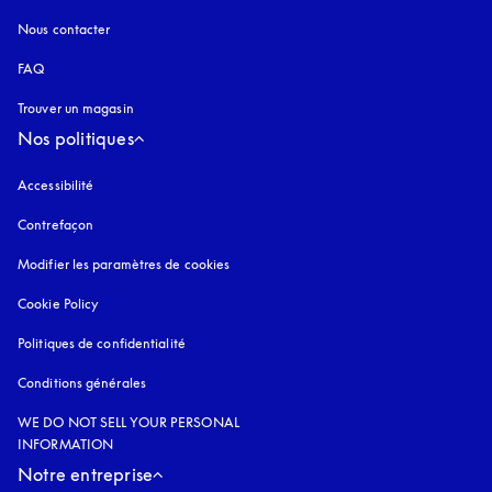
Nous contacter
FAQ
Trouver un magasin
Nos politiques
Accessibilité
s’ouvre dans un nouvel onglet
Contrefaçon
s’ouvre dans un nouvel onglet
Modifier les paramètres de cookies
Cookie Policy
s’ouvre dans un nouvel onglet
Politiques de confidentialité
s’ouvre dans un nouvel onglet
Conditions générales
WE DO NOT SELL YOUR PERSONAL
INFORMATION
Notre entreprise