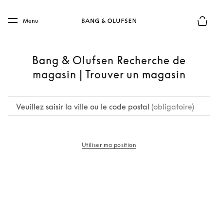
Skip to main content
Skip to main footer
Menu
Le mod
Bang & Olufsen Recherche de
magasin | Trouver un magasin
Veuillez saisir la ville ou le code postal
(obligatoire)
Utiliser ma position
s’ouvre dans un nouvel onglet