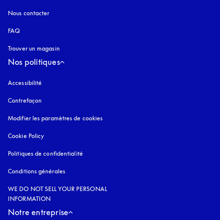
Nous contacter
FAQ
Trouver un magasin
Nos politiques
Accessibilité
s’ouvre dans un nouvel onglet
Contrefaçon
s’ouvre dans un nouvel onglet
Modifier les paramètres de cookies
Cookie Policy
s’ouvre dans un nouvel onglet
Politiques de confidentialité
s’ouvre dans un nouvel onglet
Conditions générales
WE DO NOT SELL YOUR PERSONAL
INFORMATION
Notre entreprise