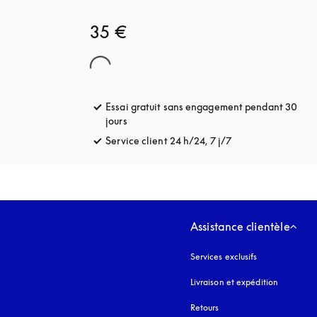
35 €
Essai gratuit sans engagement pendant 30
jours
s’ouvre dans un nouvel onglet
Service client 24 h/24, 7 j/7
s’ouvre dans un no
Assistance clientèle
Services exclusifs
Livraison et expédition
Retours