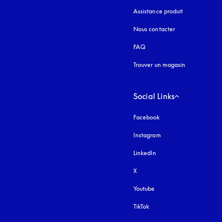
Assistance produit
Nous contacter
FAQ
Trouver un magasin
Social Links
Facebook
Instagram
s’ouvre dans un nouvel
LinkedIn
X
Youtube
s’ouvre dans un nouvel o
TikTok