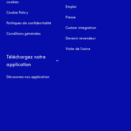
cookies
Emploi
Cookie Policy
s’ouvre dans un nouvel onglet
Presse
Politiques de confidentialité
s’ouvre dans un nouvel onglet
Custom integration
Conditions générales
Devenir revendeur
Visite de l'usine
Téléchargez notre 
application
Découvrez nos application
 onglet
nglet