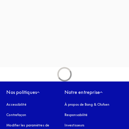
uvel onglet
Nos politiques
Notre entreprise
Accessibilité
s’ouvre dans un nouvel onglet
À propos de Bang & Olufsen
Contrefaçon
s’ouvre dans un nouvel onglet
Responsabilité
Modifier les paramètres de
Investisseurs