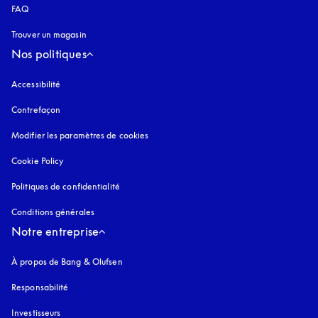
FAQ
Trouver un magasin
Nos politiques
Accessibilité
s’ouvre dans un nouvel onglet
Contrefaçon
s’ouvre dans un nouvel onglet
Modifier les paramètres de cookies
Cookie Policy
s’ouvre dans un nouvel onglet
Politiques de confidentialité
s’ouvre dans un nouvel onglet
Conditions générales
Notre entreprise
À propos de Bang & Olufsen
Responsabilité
Investisseurs