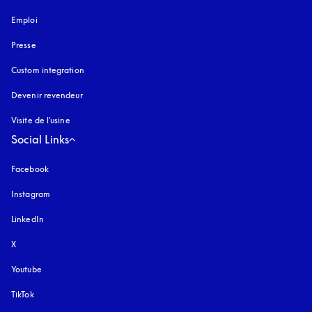
Emploi
Presse
Custom integration
Devenir revendeur
Visite de l'usine
Social Links
Facebook
Instagram
s’ouvre dans un nouvel onglet
LinkedIn
X
Youtube
s’ouvre dans un nouvel onglet
TikTok