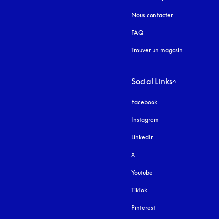
Nous contacter
FAQ
Trouver un magasin
Social Links
Facebook
Instagram
s’ouvre dans un nouvel
LinkedIn
X
Youtube
s’ouvre dans un nouvel o
TikTok
Pinterest