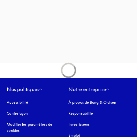
vre dans un nouvel onglet
uvel onglet
Nos politiques
Notre entreprise
Accessibilité
s’ouvre dans un nouvel onglet
À propos de Bang & Olufsen
Contrefaçon
s’ouvre dans un nouvel onglet
Responsabilité
Modifier les paramètres de
Investisseurs
cookies
Emploi