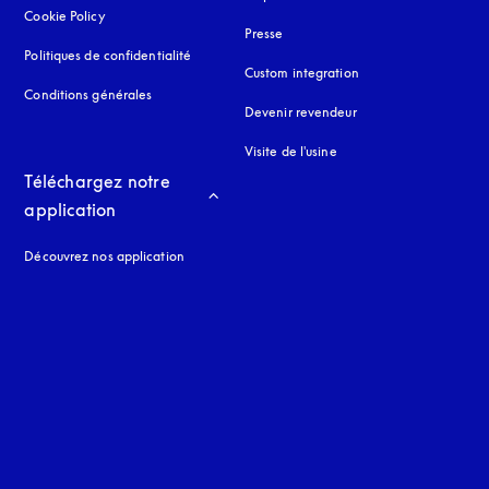
Cookie Policy
s’ouvre dans un nouvel onglet
Presse
Politiques de confidentialité
s’ouvre dans un nouvel onglet
Custom integration
Conditions générales
Devenir revendeur
Visite de l'usine
Téléchargez notre 
application
Découvrez nos application
 onglet
nglet