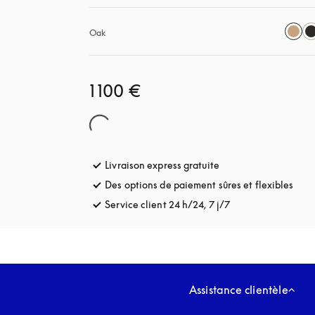
Oak
1 100 €
Livraison express gratuite
s’ouvre dans un nouve
Des options de paiement sûres et flexibles
s’ou
Service client 24 h/24, 7 j/7
s’ouvre dans un no
Assistance clientèle