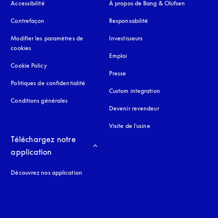
Accessibilité
s’ouvre dans un nouvel onglet
À propos de Bang & Olufsen
Contrefaçon
s’ouvre dans un nouvel onglet
Responsabilité
Modifier les paramètres de
Investisseurs
cookies
Emploi
Cookie Policy
s’ouvre dans un nouvel onglet
Presse
Politiques de confidentialité
s’ouvre dans un nouvel onglet
Custom integration
Conditions générales
Devenir revendeur
Visite de l'usine
Téléchargez notre 
application
Découvrez nos application
 onglet