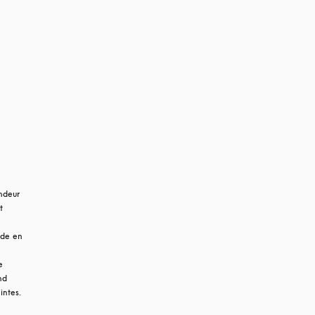
ndeur 
 
de en 
 
d 
Premiere et s’harmonise avec le reste de la gamme d’enceintes. 