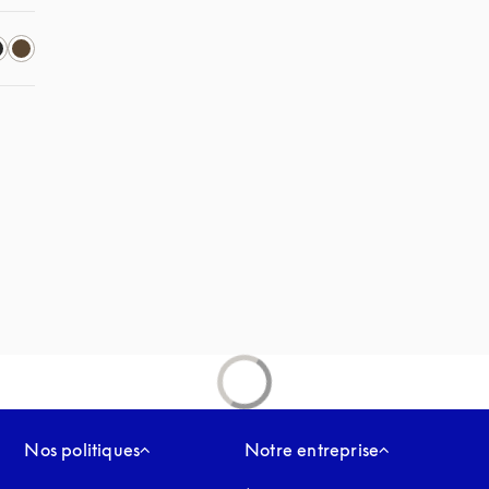
l onglet
vre dans un nouvel onglet
uvel onglet
Nos politiques
Notre entreprise