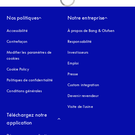
Nos politiques
Notre entreprise
Accessibilité
s’ouvre dans un nouvel onglet
À propos de Bang & Olufsen
Contrefaçon
s’ouvre dans un nouvel onglet
Responsabilité
Modifier les paramètres de
Investisseurs
cookies
Emploi
Cookie Policy
s’ouvre dans un nouvel onglet
Presse
Politiques de confidentialité
s’ouvre dans un nouvel onglet
Custom integration
Conditions générales
Devenir revendeur
Visite de l'usine
Téléchargez notre 
application