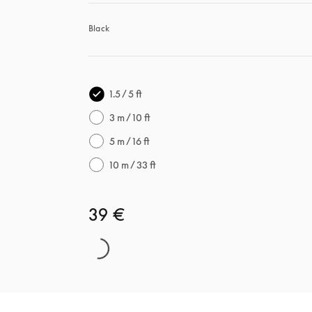
Black
1.5 / 5 ft
3 m / 10 ft
5 m / 16 ft
10 m / 33 ft
39 €