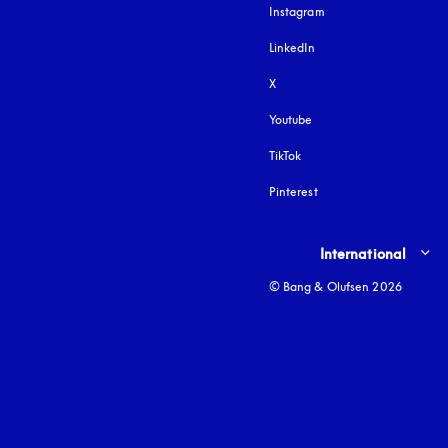
Instagram
s’ouvre dans un nouvel
LinkedIn
X
Youtube
s’ouvre dans un nouvel o
TikTok
Pinterest
Select country and lang
International
© Bang & Olufsen 2026