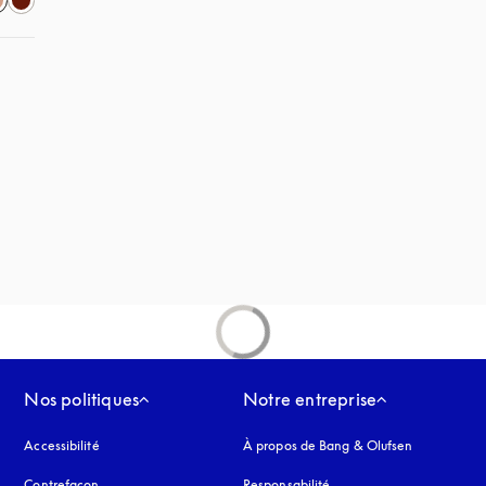
vre dans un nouvel onglet
uvel onglet
Nos politiques
Notre entreprise
Accessibilité
s’ouvre dans un nouvel onglet
À propos de Bang & Olufsen
Contrefaçon
s’ouvre dans un nouvel onglet
Responsabilité