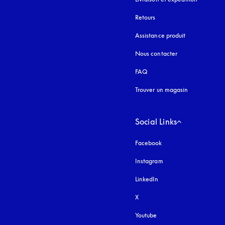
Retours
Assistance produit
Nous contacter
FAQ
Trouver un magasin
Social Links
Facebook
Instagram
s’ouvre dans un nouvel
LinkedIn
X
Youtube
s’ouvre dans un nouvel o