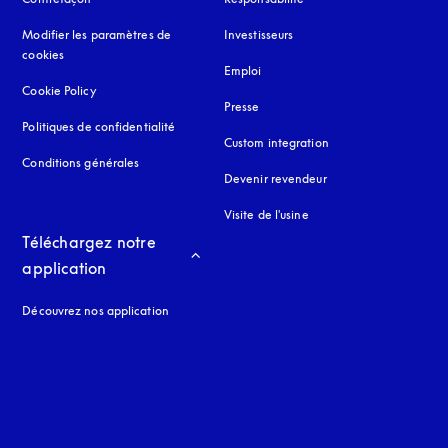
Modifier les paramètres de
Investisseurs
cookies
Emploi
Cookie Policy
s’ouvre dans un nouvel onglet
Presse
Politiques de confidentialité
s’ouvre dans un nouvel onglet
Custom integration
Conditions générales
Devenir revendeur
Visite de l'usine
Téléchargez notre 
application
Découvrez nos application
 onglet
nglet