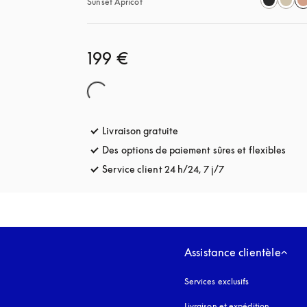
Sunset Apricot
199 €
Livraison gratuite
s’ouvre dans un nouvel onglet
Des options de paiement sûres et flexibles
s’ou
Service client 24 h/24, 7 j/7
s’ouvre dans un no
Assistance clientèle
Services exclusifs
Livraison et expédition