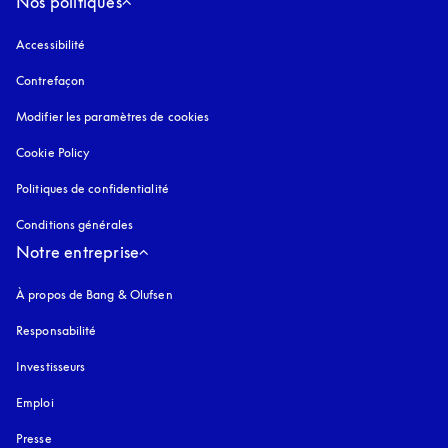
Nos politiques
Accessibilité
s’ouvre dans un nouvel onglet
Contrefaçon
s’ouvre dans un nouvel onglet
Modifier les paramètres de cookies
Cookie Policy
s’ouvre dans un nouvel onglet
Politiques de confidentialité
s’ouvre dans un nouvel onglet
Conditions générales
Notre entreprise
À propos de Bang & Olufsen
Responsabilité
Investisseurs
Emploi
Presse