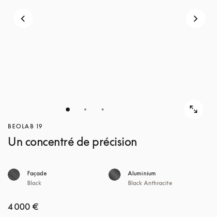
POUR
DÉCOUVRIR
DÉCOUVRIR
BEOLAB 19
Un concentré de précision
Façade
Aluminium
Black
Black Anthracite
4 000 €