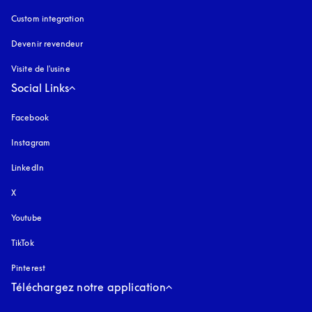
Custom integration
Devenir revendeur
Visite de l'usine
Social Links
Facebook
Instagram
s’ouvre dans un nouvel onglet
LinkedIn
X
Youtube
s’ouvre dans un nouvel onglet
TikTok
Pinterest
Téléchargez notre application