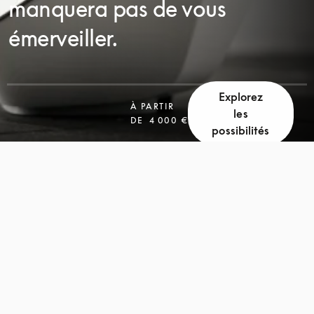
manquera pas de vous
émerveiller.
Explorez
À PARTIR
les
DE
4 000 €
possibilités
FAITES
FAITES
DÉFILER
DÉFILER
LA
LA
PAGE
PAGE
POUR