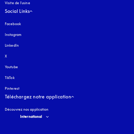
Visite de l'usine
Social Links
Facebook
Instagram
s’ouvre dans un nouvel onglet
LinkedIn
X
Youtube
s’ouvre dans un nouvel onglet
TikTok
Pinterest
Téléchargez notre application
Découvrez nos application
Select country and language
:
International