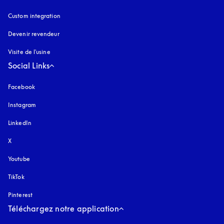
Custom integration
Devenir revendeur
Visite de l'usine
Social Links
Facebook
Instagram
s’ouvre dans un nouvel onglet
LinkedIn
X
Youtube
s’ouvre dans un nouvel onglet
TikTok
Pinterest
Téléchargez notre application