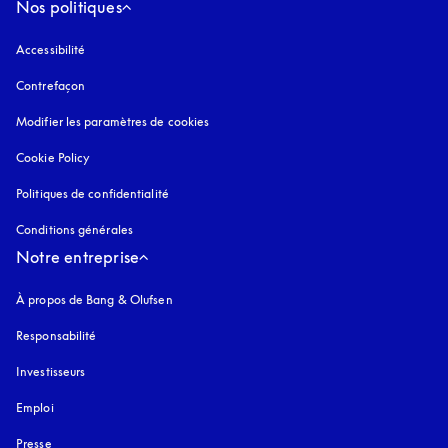
Nos politiques
Accessibilité
s’ouvre dans un nouvel onglet
Contrefaçon
s’ouvre dans un nouvel onglet
Modifier les paramètres de cookies
Cookie Policy
s’ouvre dans un nouvel onglet
Politiques de confidentialité
s’ouvre dans un nouvel onglet
Conditions générales
Notre entreprise
À propos de Bang & Olufsen
Responsabilité
Investisseurs
Emploi
Presse