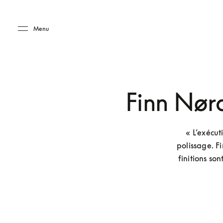
Skip to main content
Skip to main footer
Menu
Finn Nørd
« L’exécut
polissage. Fi
finitions so