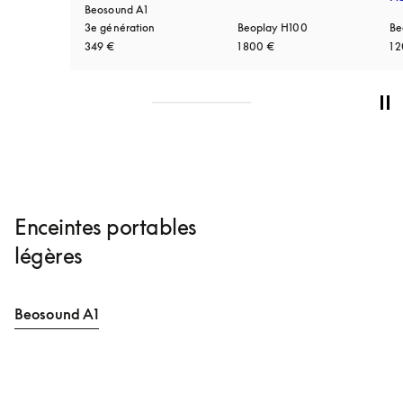
Beosound A1
3e génération
Beoplay H100
Be
349 €
1 800 €
1 
Enceintes portables
légères
Beosound A1