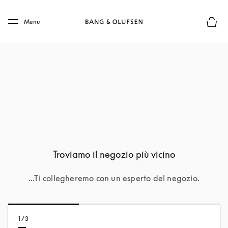
Skip to main content
Skip to main footer
Menu
Chius
Troviamo il negozio più vicino
...Ti collegheremo con un esperto del negozio.
1/3