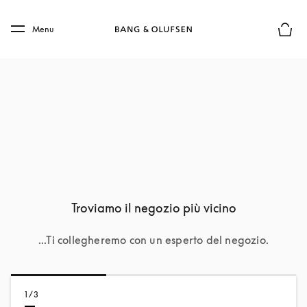
Skip to main content
Skip to main footer
Menu
Chius
Troviamo il negozio più vicino
...Ti collegheremo con un esperto del negozio.
1/3