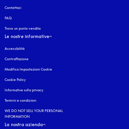
Contattaci
FAQ
Trova un punto vendita
Le nostre informative
Accessibilità
si apre in una nuova finestra
Contraffazione
si apre in una nuova finestra
Modifica Impostazioni Cookie
Cookie Policy
si apre in una nuova finestra
Informative sulla privacy
si apre in una nuova finestra
Termini e condizioni
WE DO NOT SELL YOUR PERSONAL
INFORMATION
La nostra azienda