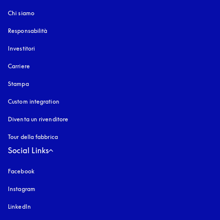
Chi siamo
Responsabilità
Investitori
Carriere
Stampa
Custom integration
Diventa un rivenditore
Tour della fabbrica
Social Links
Facebook
Instagram
si apre in una nuova finestra
LinkedIn