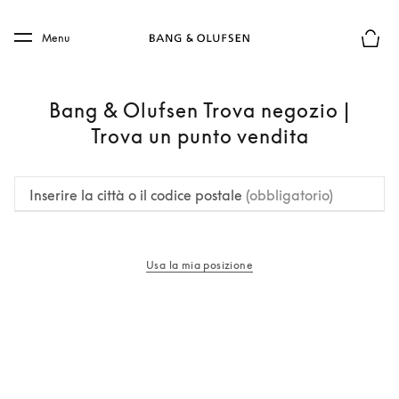
Skip to main content
Skip to main footer
Menu
Chius
Bang & Olufsen Trova negozio |
Trova un punto vendita
Inserire la città o il codice postale
(obbligatorio)
Usa la mia posizione
si apre in una nuova finestra