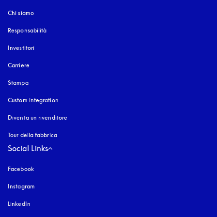
Chi siamo
Responsabilità
Investitori
Carriere
Stampa
Custom integration
Diventa un rivenditore
Tour della fabbrica
Social Links
Facebook
Instagram
si apre in una nuova finestra
LinkedIn