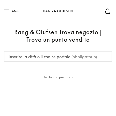
Skip to main content
Skip to main footer
Menu
Chius
Bang & Olufsen Trova negozio |
Trova un punto vendita
Inserire la città o il codice postale
(obbligatorio)
Usa la mia posizione
si apre in una nuova finestra