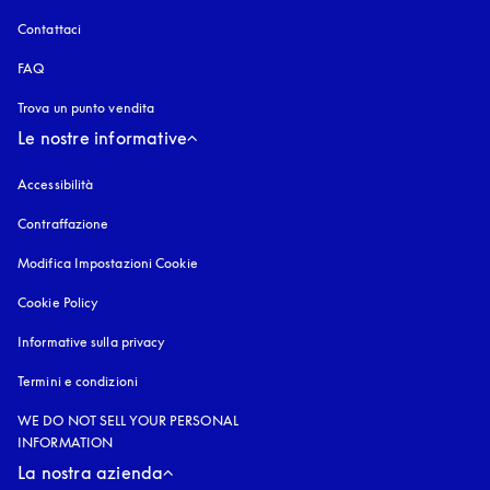
Contattaci
FAQ
Trova un punto vendita
Le nostre informative
Accessibilità
si apre in una nuova finestra
Contraffazione
si apre in una nuova finestra
Modifica Impostazioni Cookie
Cookie Policy
si apre in una nuova finestra
Informative sulla privacy
si apre in una nuova finestra
Termini e condizioni
WE DO NOT SELL YOUR PERSONAL
INFORMATION
La nostra azienda