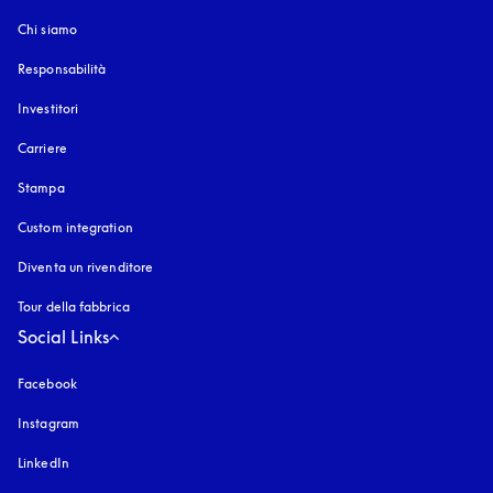
Chi siamo
Responsabilità
Investitori
Carriere
Stampa
Custom integration
Diventa un rivenditore
Tour della fabbrica
Social Links
Facebook
Instagram
si apre in una nuova finestra
LinkedIn