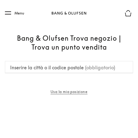
Skip to main content
Skip to main footer
Menu
Chius
Bang & Olufsen Trova negozio |
Trova un punto vendita
Inserire la città o il codice postale
(obbligatorio)
Usa la mia posizione
si apre in una nuova finestra