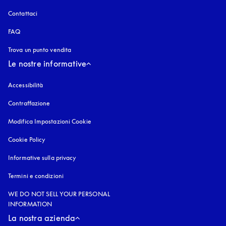
Contattaci
FAQ
Trova un punto vendita
Le nostre informative
Accessibilità
si apre in una nuova finestra
Contraffazione
si apre in una nuova finestra
Modifica Impostazioni Cookie
Cookie Policy
si apre in una nuova finestra
Informative sulla privacy
si apre in una nuova finestra
Termini e condizioni
WE DO NOT SELL YOUR PERSONAL
INFORMATION
La nostra azienda