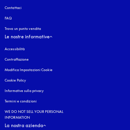
Contattaci
FAQ
Trova un punto vendita
Le nostre informative
Accessibilità
si apre in una nuova finestra
Contraffazione
si apre in una nuova finestra
Modifica Impostazioni Cookie
Cookie Policy
si apre in una nuova finestra
Informative sulla privacy
si apre in una nuova finestra
Termini e condizioni
WE DO NOT SELL YOUR PERSONAL
INFORMATION
La nostra azienda