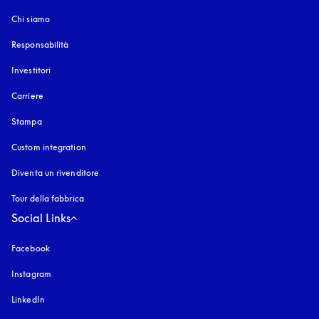
Chi siamo
Responsabilità
Investitori
Carriere
Stampa
Custom integration
Diventa un rivenditore
Tour della fabbrica
Social Links
Facebook
Instagram
si apre in una nuova finestra
LinkedIn