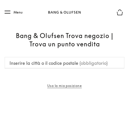
Skip to main content
Skip to main footer
Menu
Chius
Bang & Olufsen Trova negozio |
Trova un punto vendita
Inserire la città o il codice postale
(obbligatorio)
Usa la mia posizione
si apre in una nuova finestra