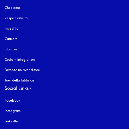
Chi siamo
Responsabilità
Investitori
Carriere
Stampa
Custom integration
Diventa un rivenditore
Tour della fabbrica
Social Links
Facebook
Instagram
si apre in una nuova finestra
LinkedIn