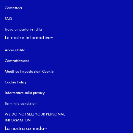
Contattaci
FAQ
Trova un punto vendita
Le nostre informative
Accessibilità
si apre in una nuova finestra
Contraffazione
si apre in una nuova finestra
Modifica Impostazioni Cookie
Cookie Policy
si apre in una nuova finestra
Informative sulla privacy
si apre in una nuova finestra
Termini e condizioni
WE DO NOT SELL YOUR PERSONAL
INFORMATION
La nostra azienda