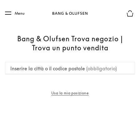
Skip to main content
Skip to main footer
Menu
Chius
Bang & Olufsen Trova negozio |
Trova un punto vendita
Inserire la città o il codice postale
(obbligatorio)
Usa la mia posizione
si apre in una nuova finestra