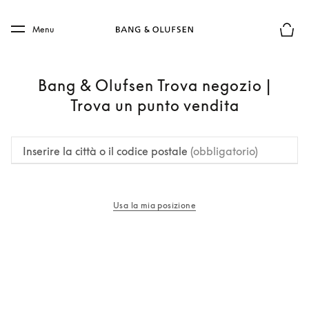
Skip to main content
Skip to main footer
Menu
Chius
Bang & Olufsen Trova negozio |
Trova un punto vendita
Inserire la città o il codice postale
(obbligatorio)
Usa la mia posizione
si apre in una nuova finestra