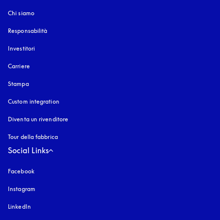
Chi siamo
Responsabilità
Investitori
Carriere
Stampa
Custom integration
Diventa un rivenditore
Tour della fabbrica
Social Links
Facebook
Instagram
si apre in una nuova finestra
LinkedIn