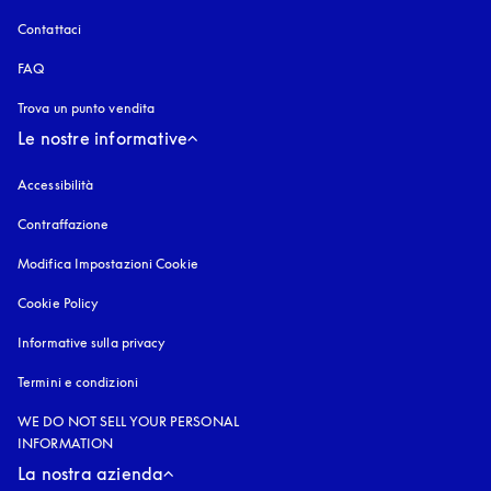
Contattaci
FAQ
Trova un punto vendita
Le nostre informative
Accessibilità
si apre in una nuova finestra
Contraffazione
si apre in una nuova finestra
Modifica Impostazioni Cookie
Cookie Policy
si apre in una nuova finestra
Informative sulla privacy
si apre in una nuova finestra
Termini e condizioni
WE DO NOT SELL YOUR PERSONAL
INFORMATION
La nostra azienda