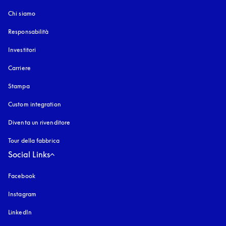
Chi siamo
Responsabilità
Investitori
Carriere
Stampa
Custom integration
Diventa un rivenditore
Tour della fabbrica
Social Links
Facebook
Instagram
si apre in una nuova finestra
LinkedIn