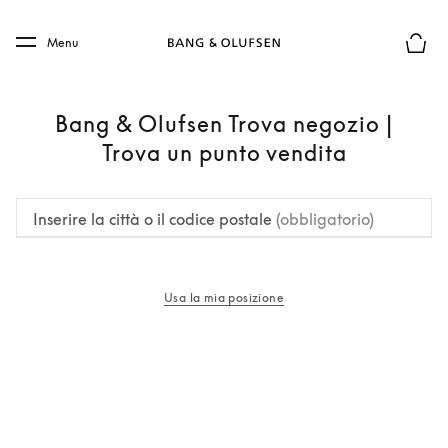
Skip to main content
Skip to main footer
Menu
Chius
Bang & Olufsen Trova negozio |
Trova un punto vendita
Inserire la città o il codice postale
(obbligatorio)
Usa la mia posizione
si apre in una nuova finestra