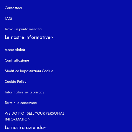
Contattaci
FAQ
Trova un punto vendita
Le nostre informative
Accessibilità
si apre in una nuova finestra
Contraffazione
si apre in una nuova finestra
Modifica Impostazioni Cookie
Cookie Policy
si apre in una nuova finestra
Informative sulla privacy
si apre in una nuova finestra
Termini e condizioni
WE DO NOT SELL YOUR PERSONAL
INFORMATION
La nostra azienda