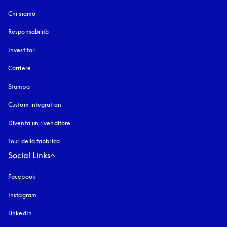
Chi siamo
Responsabilità
Investitori
Carriere
Stampa
Custom integration
Diventa un rivenditore
Tour della fabbrica
Social Links
Facebook
Instagram
si apre in una nuova finestra
LinkedIn