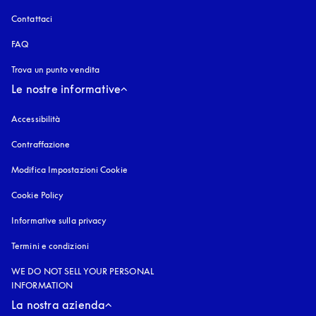
Contattaci
FAQ
Trova un punto vendita
Le nostre informative
Accessibilità
si apre in una nuova finestra
Contraffazione
si apre in una nuova finestra
Modifica Impostazioni Cookie
Cookie Policy
si apre in una nuova finestra
Informative sulla privacy
si apre in una nuova finestra
Termini e condizioni
WE DO NOT SELL YOUR PERSONAL
INFORMATION
La nostra azienda