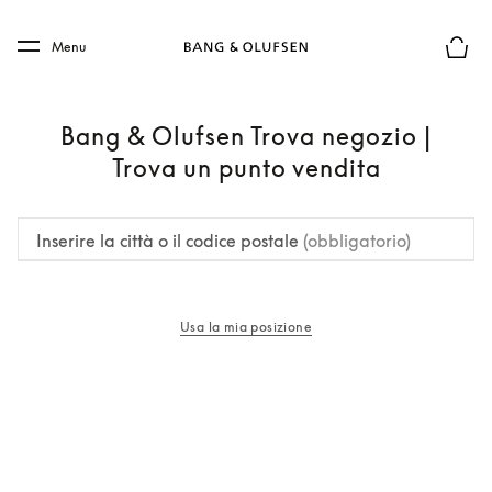
Skip to main content
Skip to main footer
Menu
Chius
Bang & Olufsen Trova negozio |
Trova un punto vendita
Inserire la città o il codice postale
(obbligatorio)
Usa la mia posizione
si apre in una nuova finestra