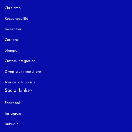
Chi siamo
Responsabilità
Investitori
Carriere
Stampa
Custom integration
Diventa un rivenditore
Tour della fabbrica
Social Links
Facebook
Instagram
si apre in una nuova finestra
LinkedIn