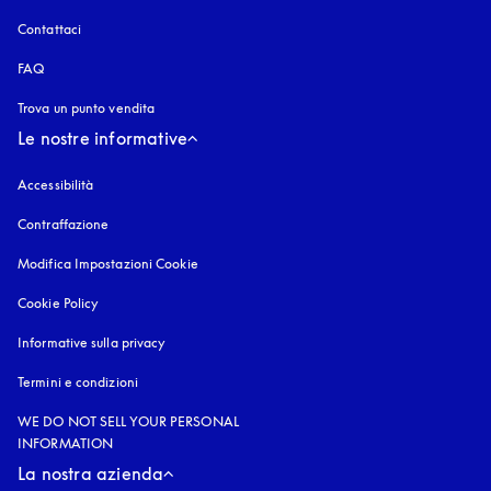
Contattaci
FAQ
Trova un punto vendita
Le nostre informative
Accessibilità
si apre in una nuova finestra
Contraffazione
si apre in una nuova finestra
Modifica Impostazioni Cookie
Cookie Policy
si apre in una nuova finestra
Informative sulla privacy
si apre in una nuova finestra
Termini e condizioni
WE DO NOT SELL YOUR PERSONAL
INFORMATION
La nostra azienda