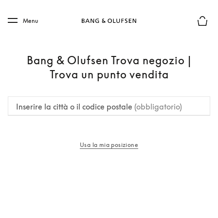
Skip to main content
Skip to main footer
Menu
Chius
Bang & Olufsen Trova negozio |
Trova un punto vendita
Inserire la città o il codice postale
(obbligatorio)
Usa la mia posizione
si apre in una nuova finestra