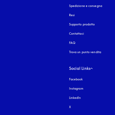
Spedizione e consegna
Resi
Supporto prodotto
Contattaci
FAQ
Trova un punto vendita
Social Links
Facebook
Instagram
si apre in una nuova fi
LinkedIn
X