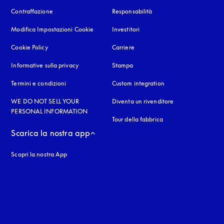
Contraffazione
si apre in una nuova finestra
Responsabilità
Modifica Impostazioni Cookie
Investitori
Cookie Policy
si apre in una nuova finestra
Carriere
Informative sulla privacy
si apre in una nuova finestra
Stampa
Termini e condizioni
Custom integration
WE DO NOT SELL YOUR
Diventa un rivenditore
PERSONAL INFORMATION
Tour della fabbrica
Scarica la nostra app
Scopri la nostra App
nestra