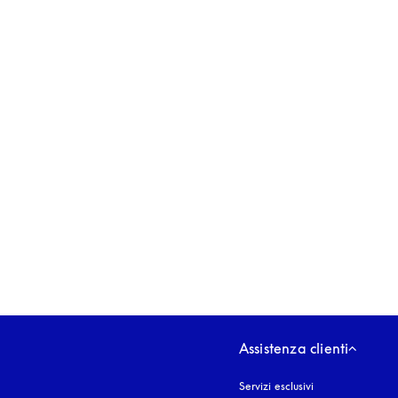
si apre in una nuova finestra
Assistenza clienti
Servizi esclusivi