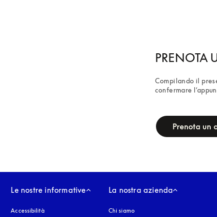
PRENOTA U
Compilando il prese
confermare l’appun
campaign-form
Prenota un
Le nostre informative
La nostra azienda
Accessibilità
si apre in una nuova finestra
Chi siamo