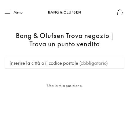
Skip to main content
Skip to main footer
Menu
Chius
Bang & Olufsen Trova negozio |
Trova un punto vendita
Inserire la città o il codice postale
(obbligatorio)
Usa la mia posizione
si apre in una nuova finestra