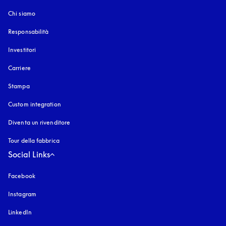
Chi siamo
Responsabilità
Investitori
Carriere
Stampa
Custom integration
Diventa un rivenditore
Tour della fabbrica
Social Links
Facebook
Instagram
si apre in una nuova finestra
LinkedIn