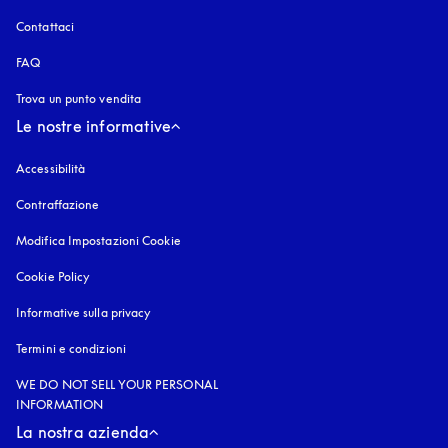
Contattaci
FAQ
Trova un punto vendita
Le nostre informative
Accessibilità
si apre in una nuova finestra
Contraffazione
si apre in una nuova finestra
Modifica Impostazioni Cookie
Cookie Policy
si apre in una nuova finestra
Informative sulla privacy
si apre in una nuova finestra
Termini e condizioni
WE DO NOT SELL YOUR PERSONAL
INFORMATION
La nostra azienda