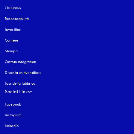
Chi siamo
Responsabilità
Investitori
Carriere
Stampa
Custom integration
Diventa un rivenditore
Tour della fabbrica
Social Links
Facebook
Instagram
si apre in una nuova finestra
LinkedIn