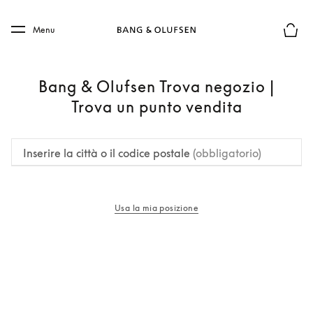
Skip to main content
Skip to main footer
Menu
Chius
Bang & Olufsen Trova negozio |
Trova un punto vendita
Inserire la città o il codice postale
(obbligatorio)
Usa la mia posizione
si apre in una nuova finestra