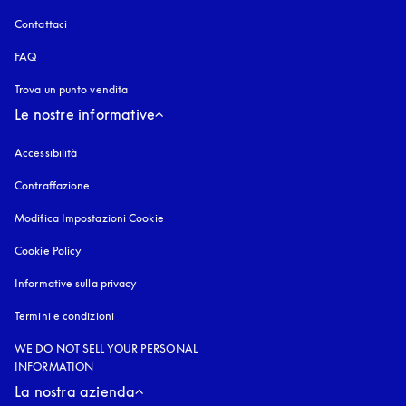
Contattaci
FAQ
Trova un punto vendita
Le nostre informative
Accessibilità
si apre in una nuova finestra
Contraffazione
si apre in una nuova finestra
Modifica Impostazioni Cookie
Cookie Policy
si apre in una nuova finestra
Informative sulla privacy
si apre in una nuova finestra
Termini e condizioni
WE DO NOT SELL YOUR PERSONAL
INFORMATION
La nostra azienda