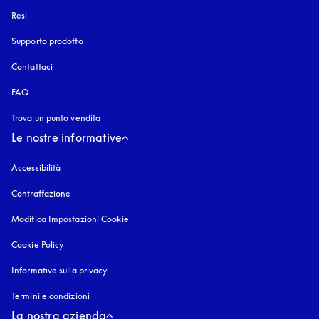
Resi
Supporto prodotto
Contattaci
FAQ
Trova un punto vendita
Le nostre informative
Accessibilità
si apre in una nuova finestra
Contraffazione
si apre in una nuova finestra
Modifica Impostazioni Cookie
Cookie Policy
si apre in una nuova finestra
Informative sulla privacy
si apre in una nuova finestra
Termini e condizioni
La nostra azienda