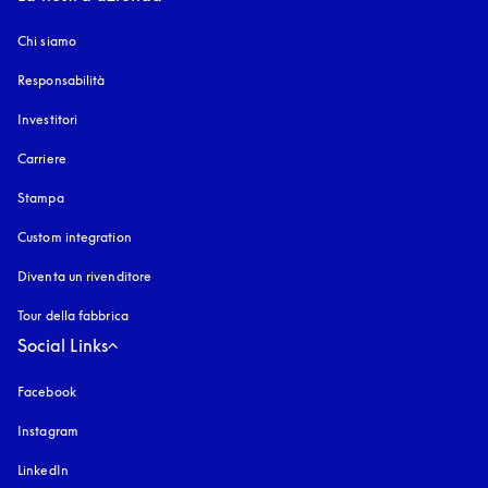
Chi siamo
Responsabilità
Investitori
Carriere
Stampa
Custom integration
Diventa un rivenditore
Tour della fabbrica
Social Links
Facebook
Instagram
si apre in una nuova finestra
LinkedIn