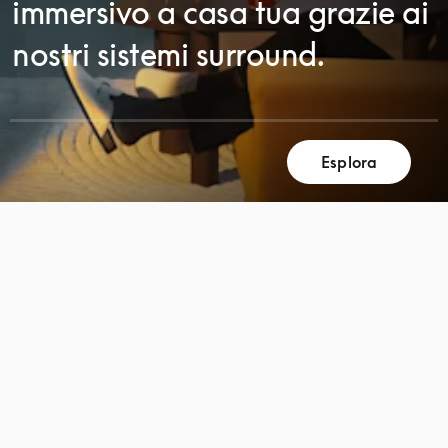
immersivo a casa tua grazie ai
nostri sistemi surround.
Esplora
SCORRI
SCORRI
PER
PER
SCOPRIRE
SCOPRIRE
DI
DI
PIÙ
PIÙ