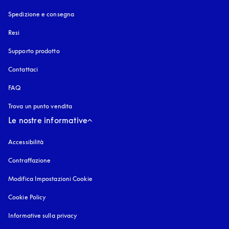
Spedizione e consegna
Resi
Supporto prodotto
Contattaci
FAQ
Trova un punto vendita
Le nostre informative
Accessibilità
si apre in una nuova finestra
Contraffazione
si apre in una nuova finestra
Modifica Impostazioni Cookie
Cookie Policy
si apre in una nuova finestra
Informative sulla privacy
si apre in una nuova finestra