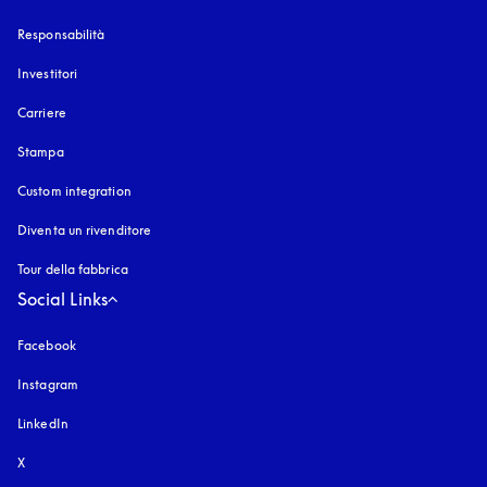
Responsabilità
Investitori
Carriere
Stampa
Custom integration
Diventa un rivenditore
Tour della fabbrica
Social Links
Facebook
Instagram
si apre in una nuova finestra
LinkedIn
X