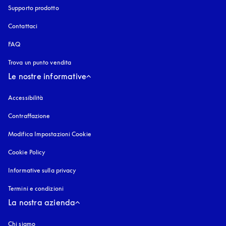
Supporto prodotto
Contattaci
FAQ
Trova un punto vendita
Le nostre informative
Accessibilità
si apre in una nuova finestra
Contraffazione
si apre in una nuova finestra
Modifica Impostazioni Cookie
Cookie Policy
si apre in una nuova finestra
Informative sulla privacy
si apre in una nuova finestra
Termini e condizioni
La nostra azienda
Chi siamo