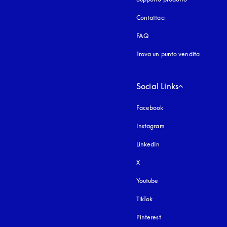
Contattaci
FAQ
Trova un punto vendita
Social Links
Facebook
Instagram
si apre in una nuova fi
LinkedIn
X
Youtube
si apre in una nuova fine
TikTok
Pinterest