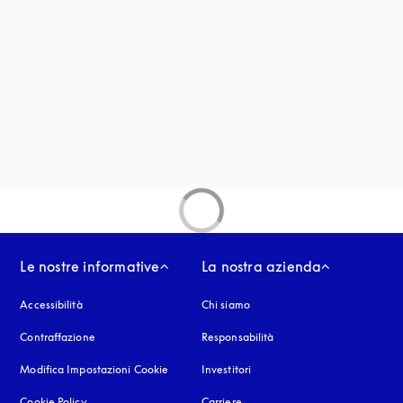
 finestra
 in una nuova finestra
estra
Le nostre informative
La nostra azienda
Accessibilità
si apre in una nuova finestra
Chi siamo
Contraffazione
si apre in una nuova finestra
Responsabilità
Modifica Impostazioni Cookie
Investitori
Cookie Policy
si apre in una nuova finestra
Carriere