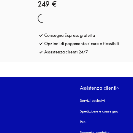
249 €
Consegna Express gratuita
si apre in una nuova
Opzioni di pagamento sicure e flessibili
si apre
Assistenza clienti 24/7
si apre in una nuova fin
Assistenza clienti
Servizi esclusivi
Spedizione e consegna
Resi
Supporto prodotto