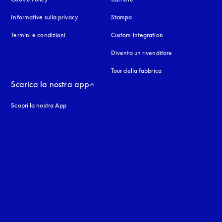
Informative sulla privacy
si apre in una nuova finestra
Stampa
Termini e condizioni
Custom integration
Diventa un rivenditore
Tour della fabbrica
Scarica la nostra app
Scopri la nostra App
nestra
stra