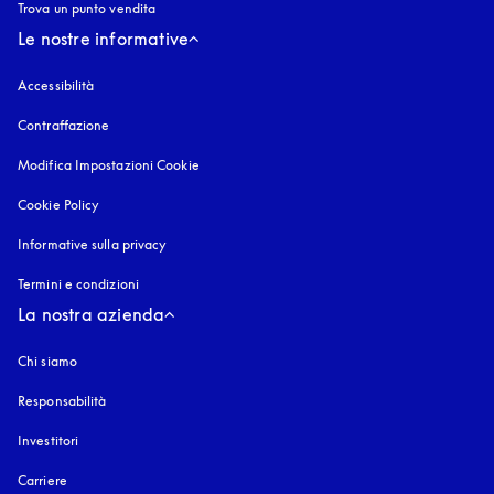
Trova un punto vendita
Le nostre informative
Accessibilità
si apre in una nuova finestra
Contraffazione
si apre in una nuova finestra
Modifica Impostazioni Cookie
Cookie Policy
si apre in una nuova finestra
Informative sulla privacy
si apre in una nuova finestra
Termini e condizioni
La nostra azienda
Chi siamo
Responsabilità
Investitori
Carriere