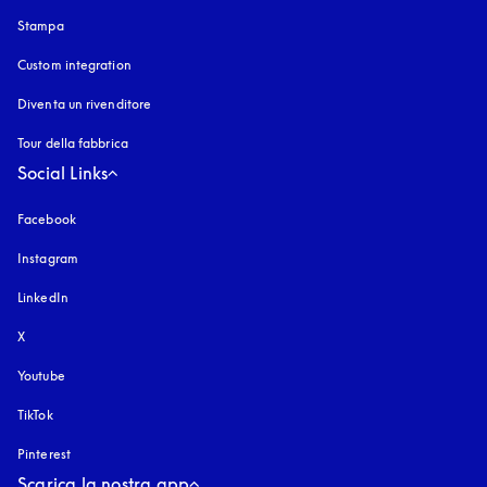
Stampa
Custom integration
Diventa un rivenditore
Tour della fabbrica
Social Links
Facebook
Instagram
si apre in una nuova finestra
LinkedIn
X
Youtube
si apre in una nuova finestra
TikTok
Pinterest
Scarica la nostra app