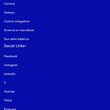
Carriere
Stampa
Custom integration
Diventa un rivenditore
Tour della fabbrica
Social Links
Facebook
Instagram
si apre in una nuova finestra
LinkedIn
X
Youtube
si apre in una nuova finestra
TikTok
Pinterest