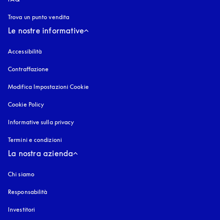
Trova un punto vendita
Le nostre informative
Accessibilità
si apre in una nuova finestra
Contraffazione
si apre in una nuova finestra
Modifica Impostazioni Cookie
Cookie Policy
si apre in una nuova finestra
Informative sulla privacy
si apre in una nuova finestra
Termini e condizioni
La nostra azienda
Chi siamo
Responsabilità
Investitori