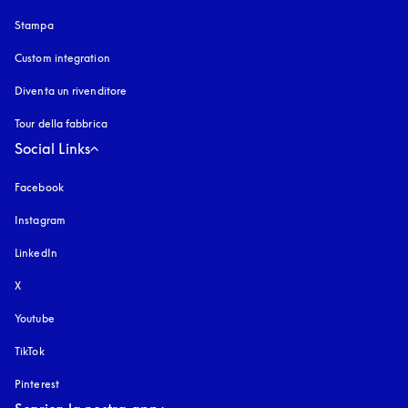
Stampa
Custom integration
Diventa un rivenditore
Tour della fabbrica
Social Links
Facebook
Instagram
si apre in una nuova finestra
LinkedIn
X
Youtube
si apre in una nuova finestra
TikTok
Pinterest