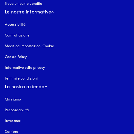
Trova un punto vendita
Le nostre informative
Accessibilità
si apre in una nuova finestra
Contraffazione
si apre in una nuova finestra
Modifica Impostazioni Cookie
Cookie Policy
si apre in una nuova finestra
Informative sulla privacy
si apre in una nuova finestra
Termini e condizioni
La nostra azienda
Chi siamo
Responsabilità
Investitori
Carriere