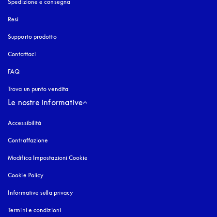
Spedizione e consegna
Resi
Supporto prodotto
Contattaci
FAQ
Trova un punto vendita
Le nostre informative
Accessibilità
si apre in una nuova finestra
Contraffazione
si apre in una nuova finestra
Modifica Impostazioni Cookie
Cookie Policy
si apre in una nuova finestra
Informative sulla privacy
si apre in una nuova finestra
Termini e condizioni