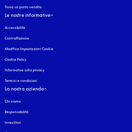
Trova un punto vendita
Le nostre informative
Accessibilità
si apre in una nuova finestra
Contraffazione
si apre in una nuova finestra
Modifica Impostazioni Cookie
Cookie Policy
si apre in una nuova finestra
Informative sulla privacy
si apre in una nuova finestra
Termini e condizioni
La nostra azienda
Chi siamo
Responsabilità
Investitori