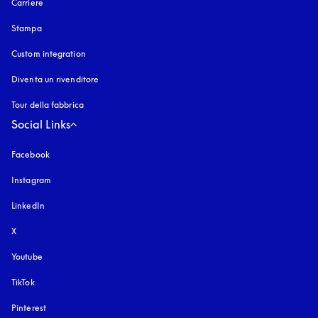
Carriere
Stampa
Custom integration
Diventa un rivenditore
Tour della fabbrica
Social Links
Facebook
Instagram
si apre in una nuova finestra
LinkedIn
X
Youtube
si apre in una nuova finestra
TikTok
Pinterest