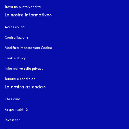
Trova un punto vendita
Le nostre informative
Accessibilità
si apre in una nuova finestra
Contraffazione
si apre in una nuova finestra
Modifica Impostazioni Cookie
Cookie Policy
si apre in una nuova finestra
Informative sulla privacy
si apre in una nuova finestra
Termini e condizioni
La nostra azienda
Chi siamo
Responsabilità
Investitori