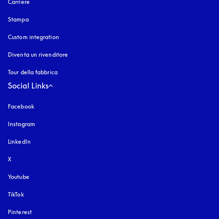
Carriere
Stampa
Custom integration
Diventa un rivenditore
Tour della fabbrica
Social Links
Facebook
Instagram
si apre in una nuova finestra
LinkedIn
X
Youtube
si apre in una nuova finestra
TikTok
Pinterest