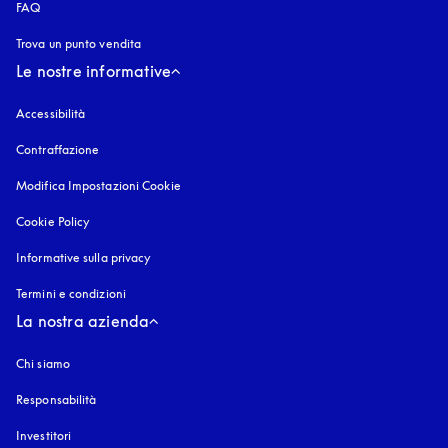
FAQ
Trova un punto vendita
Le nostre informative
Accessibilità
si apre in una nuova finestra
Contraffazione
si apre in una nuova finestra
Modifica Impostazioni Cookie
Cookie Policy
si apre in una nuova finestra
Informative sulla privacy
si apre in una nuova finestra
Termini e condizioni
La nostra azienda
Chi siamo
Responsabilità
Investitori