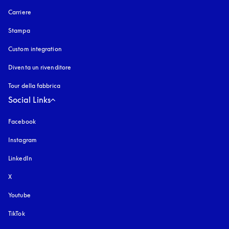
Carriere
Stampa
Custom integration
Diventa un rivenditore
Tour della fabbrica
Social Links
Facebook
Instagram
si apre in una nuova finestra
LinkedIn
X
Youtube
si apre in una nuova finestra
TikTok