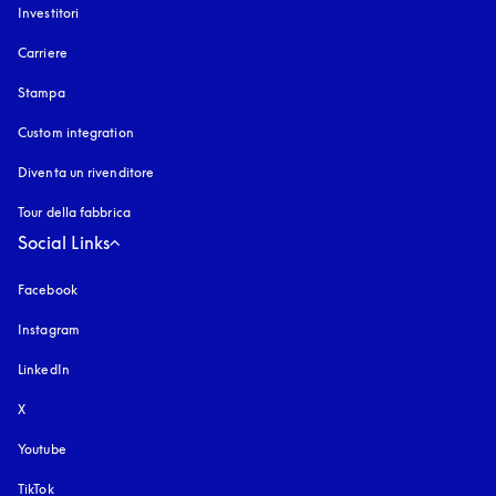
Investitori
Carriere
Stampa
Custom integration
Diventa un rivenditore
Tour della fabbrica
Social Links
Facebook
Instagram
si apre in una nuova finestra
LinkedIn
X
Youtube
si apre in una nuova finestra
TikTok