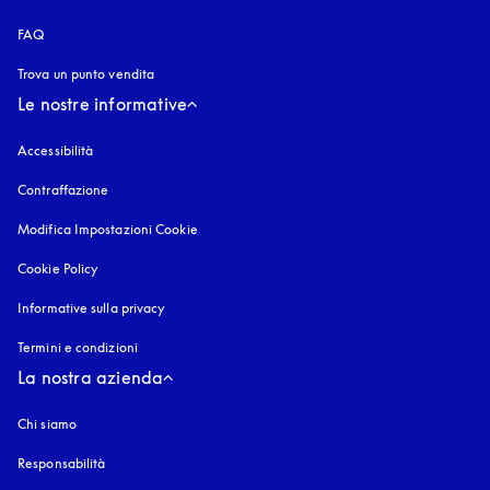
FAQ
Trova un punto vendita
Le nostre informative
Accessibilità
si apre in una nuova finestra
Contraffazione
si apre in una nuova finestra
Modifica Impostazioni Cookie
Cookie Policy
si apre in una nuova finestra
Informative sulla privacy
si apre in una nuova finestra
Termini e condizioni
La nostra azienda
Chi siamo
Responsabilità