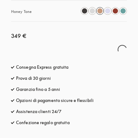
Honey Tone
349 €
Consegna Express gratuita
si apre in una nuova finestra
Prova di 30 giorni
si apre in una nuova finestra
Garanzia fino a 5 anni
si apre in una nuova finestra
Opzioni di pagamento sicure e flessibili
si apre in una nuova fi
Assistenza clienti 24/7
si apre in una nuova finestra
Confezione regalo gratuita
si apre in una nuova finestra