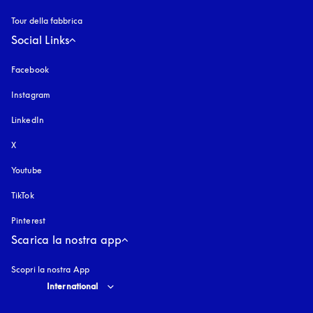
Tour della fabbrica
Social Links
Facebook
Instagram
si apre in una nuova finestra
LinkedIn
X
Youtube
si apre in una nuova finestra
TikTok
Pinterest
Scarica la nostra app
Scopri la nostra App
Select country and language
:
International