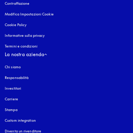
Contraffazione
si apre in una nuova finestra
Modifica Impostazioni Cookie
Cookie Policy
si apre in una nuova finestra
Informative sulla privacy
si apre in una nuova finestra
Termini e condizioni
La nostra azienda
Chi siamo
Responsabilità
Investitori
Carriere
Stampa
Custom integration
Diventa un rivenditore