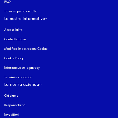
FAQ
Trova un punto vendita
Le nostre informative
Accessibilità
si apre in una nuova finestra
Contraffazione
si apre in una nuova finestra
Modifica Impostazioni Cookie
Cookie Policy
si apre in una nuova finestra
Informative sulla privacy
si apre in una nuova finestra
Termini e condizioni
La nostra azienda
Chi siamo
Responsabilità
Investitori