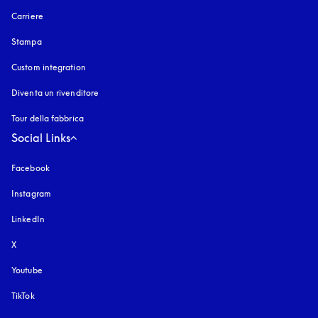
Carriere
Stampa
Custom integration
Diventa un rivenditore
Tour della fabbrica
Social Links
Facebook
Instagram
si apre in una nuova finestra
LinkedIn
X
Youtube
si apre in una nuova finestra
TikTok