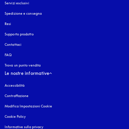
Servizi esclusivi
Spedizione e consegna
Resi
Supporto prodotto
Contattaci
FAQ
Trova un punto vendita
Le nostre informative
Accessibilità
si apre in una nuova finestra
Contraffazione
si apre in una nuova finestra
Modifica Impostazioni Cookie
Cookie Policy
si apre in una nuova finestra
Informative sulla privacy
si apre in una nuova finestra