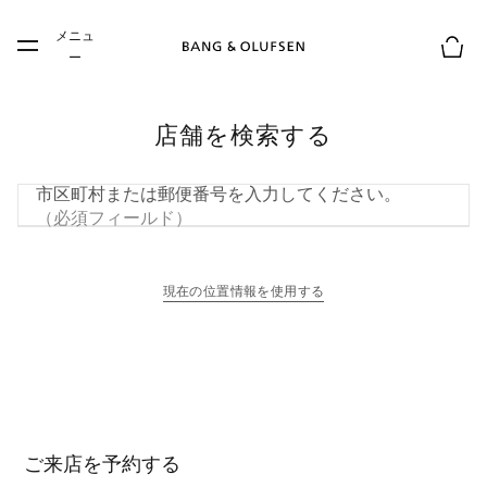
Skip to main content
メニュ
Skip to main footer
ー
お買
店舗を検索する
市区町村または郵便番号を入力してください。
（必須フィールド）
現在の位置情報を使用する
新しいタブに表示されます
ご来店を予約する