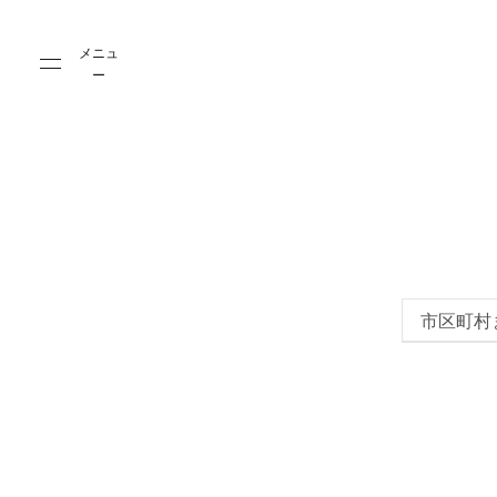
Skip to main content
Skip to main footer
メニュ
ー
市区町村