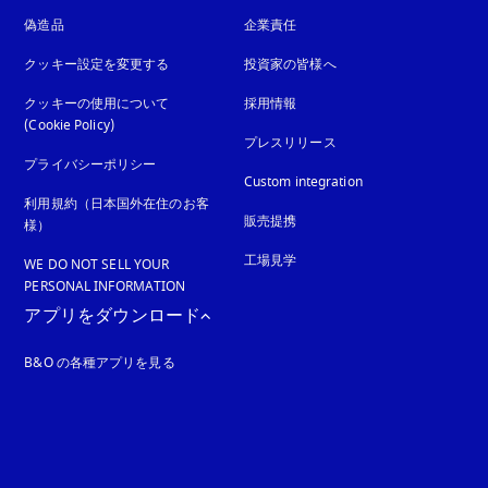
偽造品
新しいタブに表示されます
企業責任
クッキー設定を変更する
投資家の皆様へ
クッキーの使用について
採用情報
(Cookie Policy)
新しいタブに表示されます
プレスリリース
プライバシーポリシー
新しいタブに表示されます
Custom integration
利用規約（日本国外在住のお客
販売提携
様）
工場見学
WE DO NOT SELL YOUR
PERSONAL INFORMATION
アプリをダウンロード
B&O の各種アプリを見る
れます