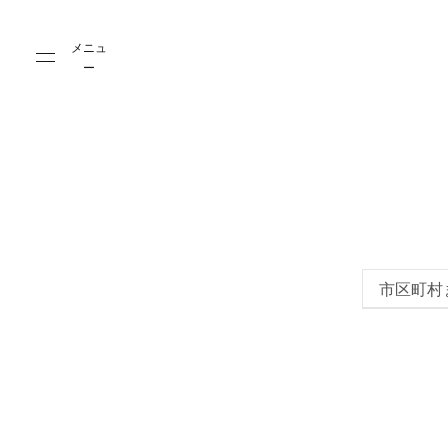
Skip to main content
Skip to main footer
メニュ
ー
市区町村