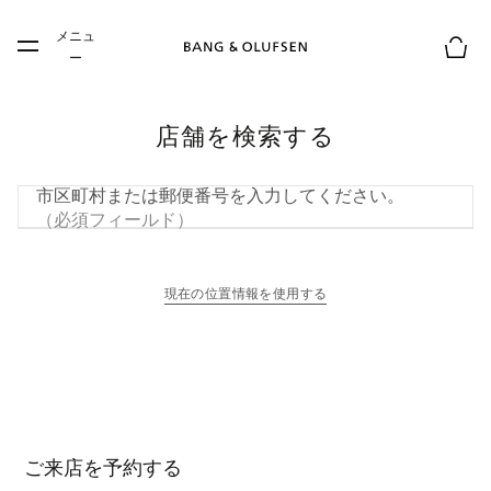
Skip to main content
メニュ
Skip to main footer
ー
お買
店舗を検索する
市区町村または郵便番号を入力してください。
（必須フィールド）
現在の位置情報を使用する
新しいタブに表示されます
ご来店を予約する